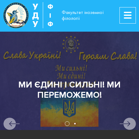
У
Ф
Факультет іноземної
Д
І
філології
У
Ф
ЄДИНІ І СИЛЬНІ! МИ
ПЕРЕМОЖЕМО!