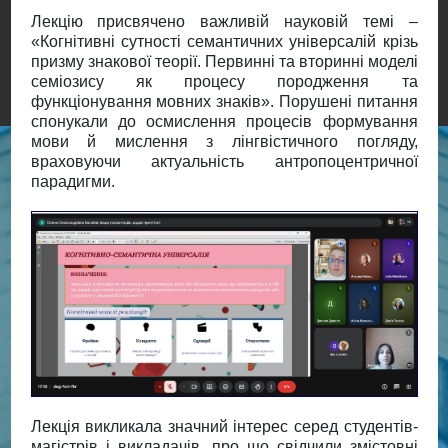
Лекцію присвячено важливій науковій темі –
«Когнітивні сутності семантичних універсалій крізь
призму знакової теорії. Первинні та вторинні моделі
семіозису як процесу породження та
функціонування мовних знаків». Порушені питання
спонукали до осмислення процесів формування
мови й мислення з лінгвістичного погляду,
враховуючи актуальність антропоцентричної
парадигми.
Лекція викликала значний інтерес серед студентів-
магістрів і викладачів, про що свідчили змістовні