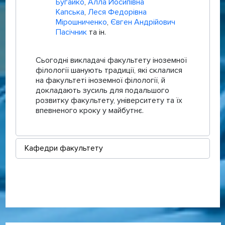
Бугайко
,
Алла Йосипівна
Капська
,
Леся Федорівна
Мірошниченко
,
Євген Андрійович
Пасічник
та ін.
Сьогодні викладачі факультету іноземної
філології шанують традиції, які склалися
на факультеті іноземної філології, й
докладають зусиль для подальшого
розвитку факультету, університету та їх
впевненого кроку у майбутнє.
Кафедри факультету