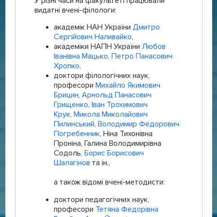
У різні часи на факультеті працювали
видатні вчені-філологи:
академік НАН України
Дмитро
Сергійович Наливайко
,
академіки НАПН України
Любов
Іванівна Мацько
,
Петро Панасович
Хропко
,
доктори філологічних наук,
професори
Михайло Якимович
Брицин
,
Арнольд Панасович
Грищенко
,
Іван Трохимович
Крук
,
Микола Миколайович
Пилинський
,
Володимир Федорович
Погребенник
, Ніна Тихонівна
Проніна, Галина Володимирівна
Содоль,
Борис Борисович
Шалагінов
та ін.,
а також відомі вчені-методисти:
доктори педагогічних наук,
професори
Тетяна Федорівна