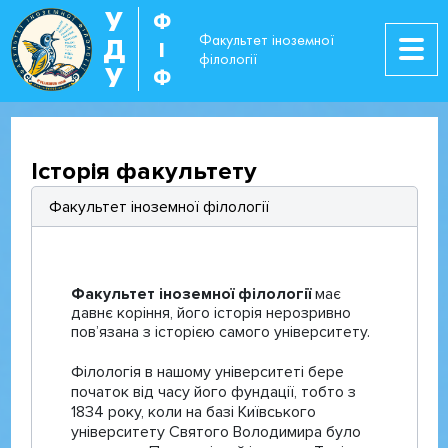
У
Ф
Факультет іноземної
Д
І
філології
У
Ф
Історія факультету
Факультет іноземної філології
Факультет іноземної філології
має
давнє коріння, його історія нерозривно
пов’язана з історією самого університету.
Філологія в нашому університеті бере
початок від часу його фундації, тобто з
1834 року, коли на базі Київського
університету Святого Володимира було