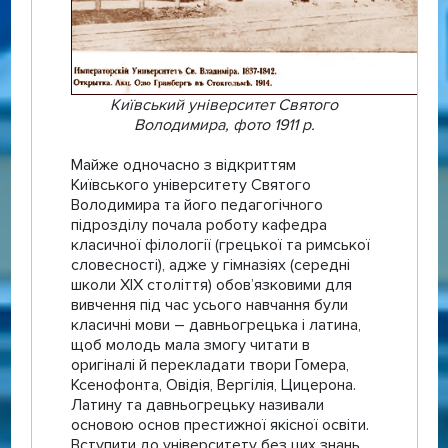
Київський університет Святого
Володимира, фото 1911 р.
Майже одночасно з відкриттям
Київського університету Святого
Володимира та його педагогічного
підрозділу почала роботу кафедра
класичної філології (грецької та римської
словесності), адже у гімназіях (середні
школи XIX століття) обов’язковими для
вивчення під час усього навчання були
класичні мови – давньогрецька і латина,
щоб молодь мала змогу читати в
оригіналі й перекладати твори Гомера,
Ксенофонта, Овідія, Вергілія, Цицерона.
Латину та давньогрецьку називали
основою основ престижної якісної освіти.
Вступити до університету без цих знань