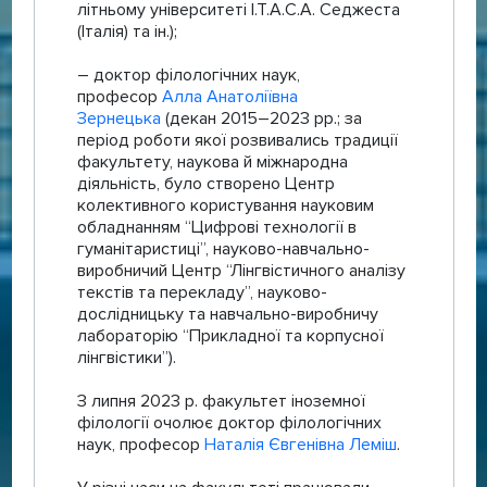
літньому університеті I.T.A.C.A. Седжеста
(Італія) та ін.);
– доктор філологічних наук,
професор
Алла Анатоліївна
Зернецька
(декан 2015–2023 рр.; за
період роботи якої розвивались традиції
факультету, наукова й міжнародна
діяльність, було створено Центр
колективного користування науковим
обладнанням “Цифрові технології в
гуманітаристиці”, науково-навчально-
виробничий Центр “Лінгвістичного аналізу
текстів та перекладу”, науково-
дослідницьку та навчально-виробничу
лабораторію “Прикладної та корпусної
лінгвістики”).
З липня 2023 р. факультет іноземної
філології очолює доктор філологічних
наук, професор
Наталія Євгенівна Леміш
.