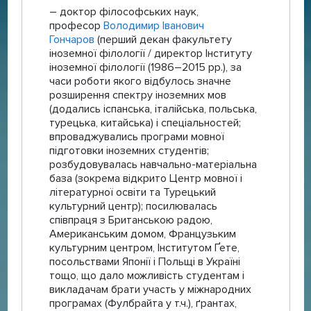
– доктор філософських наук,
професор
Володимир Іванович
Гончаров
(перший декан факультету
іноземної філології / директор Інституту
іноземної філології (1986–2015 рр.), за
часи роботи якого відбулось значне
розширення спектру іноземних мов
(додались іспанська, італійська, польська,
турецька, китайська) і спеціальностей;
впроваджувались програми мовної
підготовки іноземних студентів;
розбудовувалась навчально-матеріальна
база (зокрема відкрито Центр мовної і
літературної освіти та Турецький
культурний центр); посилювалась
співпраця з Британською радою,
Американським домом, Французьким
культурним центром, Інститутом Ґете,
посольствами Японії і Польщі в Україні
тощо, що дало можливість студентам і
викладачам брати участь у міжнародних
програмах (Фулбрайта у т.ч.), ґрантах,