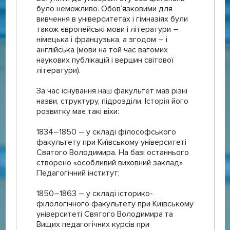
було неможливо. Обов’язковими для
вивчення в університетах і гімназіях були
також європейські мови і літератури –
німецька і французька, а згодом – і
англійська (мови на той час вагомих
наукових публікацій і вершин світової
літератури).
За час існування наш факультет мав різні
назви, структуру, підрозділи. Історія його
розвитку має такі віхи:
1834–1850 – у складі філософського
факультету при Київському університеті
Святого Володимира. На базі останнього
створено «особливий виховний заклад»
Педагогічний інститут;
1850–1863 – у складі історико-
філологічного факультету при Київському
університеті Святого Володимира та
Вищих педагогічних курсів при