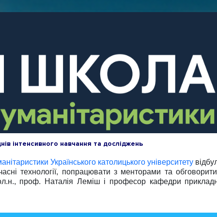
днів інтенсивного навчання та досліджень
манітаристики
Українського католицького університету
відбул
часні технології, попрацювати з менторами та обговорити
ол.н., проф. Наталія Леміш і професор кафедри прикладно