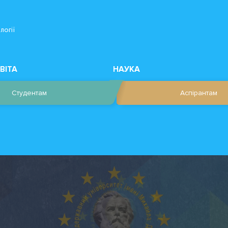
логії
ВІТА
НАУКА
Студентам
Аспірантам