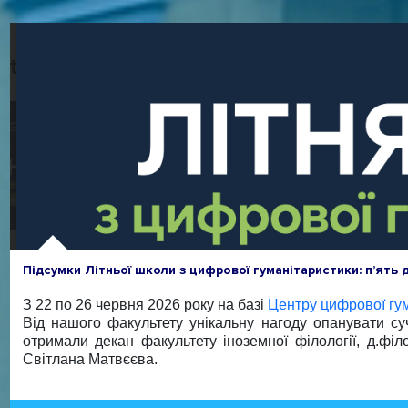
Підсумки Літньої школи з цифрової гуманітаристики: п’ять 
З 22 по 26 червня 2026 року на базі
Центру цифрової гу
Від нашого факультету у
нікальну нагоду опанувати су
отримали декан факультету іноземної філології, д.філ
Світлана Матвєєва.