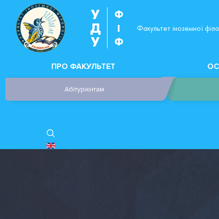
У
Ф
Д
І
Факультет іноземної філо
У
Ф
ПРО ФАКУЛЬТЕТ
ОС
Абітурієнтам
ОБЕРІТЬ СВОЮ МОВУ