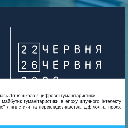
ась Літня школа з цифрової гуманітаристики.
 майбутнє гуманітаристики в епоху штучного інтелекту
ї лінгвістики та перекладознавства, д.філол.н., проф.