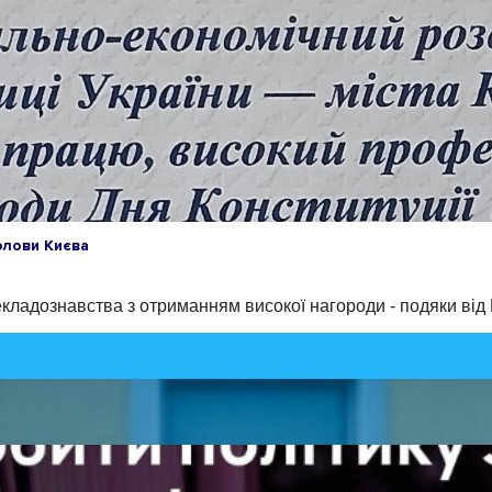
олови Києва
кладознавства з отриманням високої нагороди - подяки від К