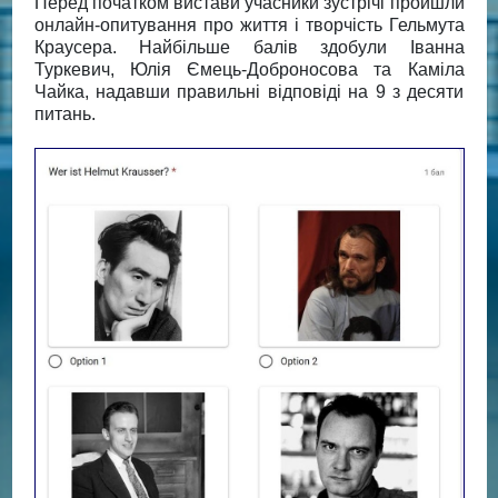
Перед початком вистави учасники зустрічі пройшли
онлайн-опитування про життя і творчість Гельмута
Краусера. Найбільше балів здобули Іванна
Туркевич, Юлія Ємець-Доброносова та Каміла
Чайка, надавши правильні відповіді на 9 з десяти
питань.