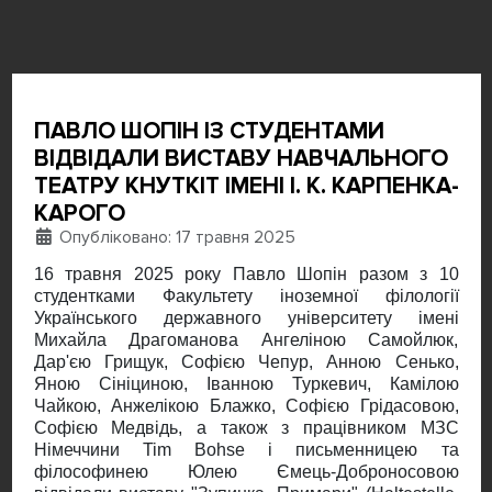
ПАВЛО ШОПІН ІЗ СТУДЕНТАМИ
ВІДВІДАЛИ ВИСТАВУ НАВЧАЛЬНОГО
ТЕАТРУ КНУТКІТ ІМЕНІ І. К. КАРПЕНКА-
КАРОГО
Деталі
Опубліковано: 17 травня 2025
16 травня 2025 року Павло Шопін разом з 10
студентками Факультету іноземної філології
Українського державного університету імені
Михайла Драгоманова Ангеліною Самойлюк,
Дар'єю Грищук, Софією Чепур, Анною Сенько,
Яною Сініциною, Іванною Туркевич, Камілою
Чайкою, Анжелікою Блажко, Софією Грідасовою,
Софією Медвідь, а також з працівником МЗС
Німеччини Tim Bohse і письменницею та
філософинею Юлею Ємець-Доброносовою