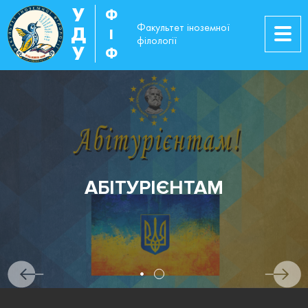
У
Ф
Факультет іноземної
Д
І
філології
У
Ф
АБІТУРІЄНТАМ