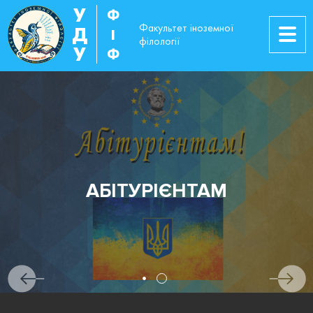
У
Ф
Факультет іноземної
Д
І
філології
У
Ф
АБІТУРІЄНТАМ