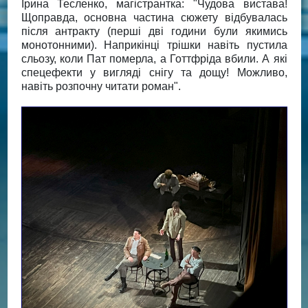
Ірина Тесленко, магістрантка: "Чудова вистава!
Щоправда, основна частина сюжету відбувалась
після антракту (перші дві години були якимись
монотонними). Наприкінці трішки навіть пустила
сльозу, коли Пат померла, а Готтфріда вбили. А які
спецефекти у вигляді снігу та дощу! Можливо,
навіть розпочну читати роман".