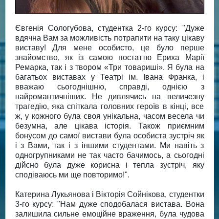
Євгенія Сологубова, студентка 2-го курсу: "Дуже
вдячна Вам за можливість потрапити на таку цікаву
виставу! Для мене особисто, це було перше
знайомство, як із самою постаттю Ериха Марії
Ремарка, так і з твором «Три товариші». Я була на
багатьох виставах у Театрі ім. Івана Франка, і
вважаю сьогоднішню, справді, однією з
найромантичніших. Не дивлячись на величезну
трагедію, яка спіткала головних героїв в кінці, все
ж, у кожного була своя унікальна, часом весела чи
безумна, але цікава історія. Також приємним
бонусом до самої вистави була особиста зустріч як
і з Вами, так і з іншими студентами. Ми навіть з
одногрупниками не так часто бачимось, а сьогодні
дійсно була дуже корисна і тепла зустріч, яку
сподіваюсь ми ще повторимо!".
Катерина Лукьянова і Вікторія Сойнікова, студентки
3-го курсу: "Нам дуже сподобалася вистава. Вона
залишила сильне емоційне враження, була чудова