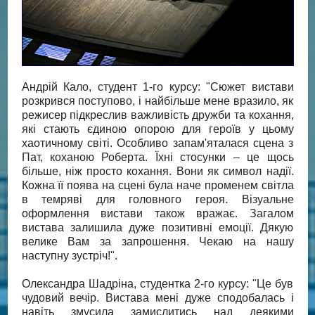
Андрій Кало, студент 1-го курсу: "Сюжет вистави
розкрився поступово, і найбільше мене вразило, як
режисер підкреслив важливість дружби та кохання,
які стають єдиною опорою для героїв у цьому
хаотичному світі. Особливо запам'яталася сцена з
Пат, коханою Роберта. Їхні стосунки – це щось
більше, ніж просто кохання. Вони як символ надії.
Кожна її поява на сцені була наче променем світла
в темряві для головного героя. Візуальне
оформлення вистави також вражає. Загалом
вистава залишила дуже позитивні емоції. Дякую
велике Вам за запрошення. Чекаю на нашу
наступну зустріч!".
Олександра Шадріна, студентка 2-го курсу: "Це був
чудовий вечір. Вистава мені дуже сподобалась і
навіть змусила замислитись над деякими