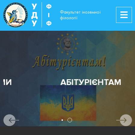
У
Ф
Факультет іноземної
Д
І
філології
У
Ф
АБІТУРІЄНТАМ