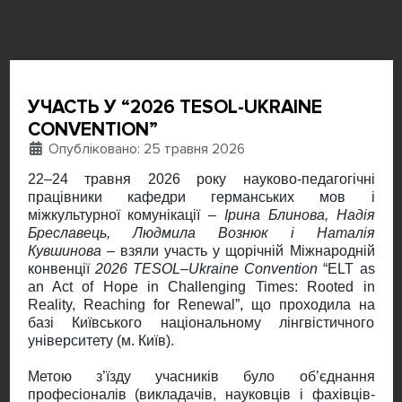
УЧАСТЬ У “2026 TESOL-UKRAINE
CONVENTION”
Деталі
Опубліковано: 25 травня 2026
22–24 травня 2026 року науково-педагогічні
працівники кафедри германських мов і
міжкультурної комунікації –
Ірина Блинова, Надія
Бреславець, Людмила Вознюк і Наталія
Кувшинова
– взяли участь у щорічній Міжнародній
конвенції
2026
TESOL
–
Ukraine
Convention
“ELT as
an Act of Hope in Challenging Times: Rooted in
Reality, Reaching for Renewal”, що проходила на
базі Київського національному лінгвістичного
університету (м. Київ).
Метою з’їзду учасників було об’єднання
професіоналів (викладачів, науковців і фахівців-