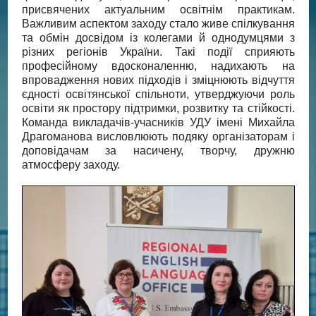
присвячених актуальним освітнім практикам.
Важливим аспектом заходу стало живе спілкування
та обмін досвідом із колегами й однодумцями з
різних регіонів України. Такі події сприяють
професійному вдосконаленню, надихають на
впровадження нових підходів і зміцнюють відчуття
єдності освітянської спільноти, утверджуючи роль
освіти як простору підтримки, розвитку та стійкості.
Команда викладачів-учасників УДУ імені Михайла
Драгоманова висловлюють подяку організаторам і
доповідачам за насичену, творчу, дружню
атмосферу заходу.