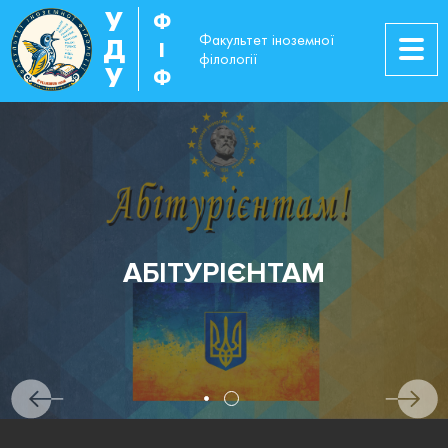
У
Ф
Факультет іноземної
Д
І
філології
У
Ф
АБІТУРІЄНТАМ