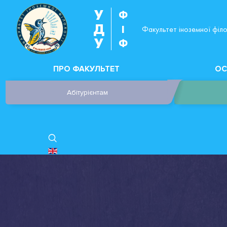
У
Ф
Д
І
Факультет іноземної філо
У
Ф
ПРО ФАКУЛЬТЕТ
ОС
Абітурієнтам
ОБЕРІТЬ СВОЮ МОВУ