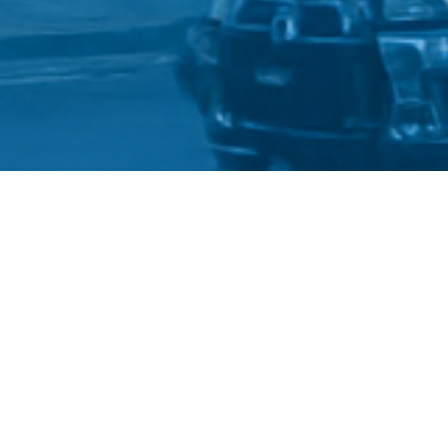
©
Український де