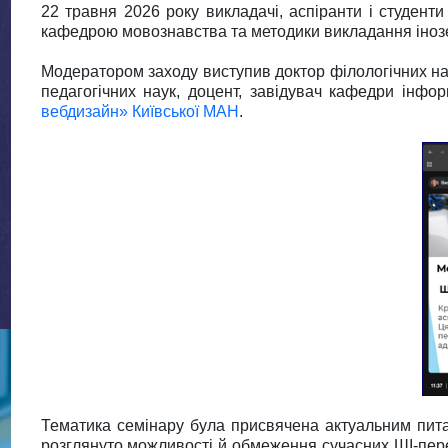
22 травня 2026 року викладачі, аспіранти і студенти
кафедрою мовознавства та методики викладання іноз
Модератором заходу виступив доктор філологічних н
педагогічних наук, доцент, завідувач кафедри інф
вебдизайн» Київської МАН
.
Тематика семінару була присвячена актуальним питан
розглянуто можливості й обмеження сучасних ШІ-пере