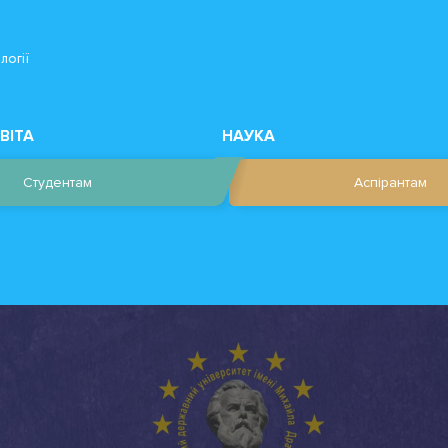
логії
ВІТА
НАУКА
Студентам
Аспірантам