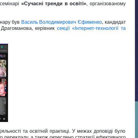
 семінарі
«Сучасні тренди в освіті»
, організованому
інару був
Василь Володимирович Єфименко
, кандидат
а Драгоманова, керівник
секції «Інтернет-технології та
льності та освітній практиці. У межах доповіді було
 перекладу, а також окреслено стратегії ефективного