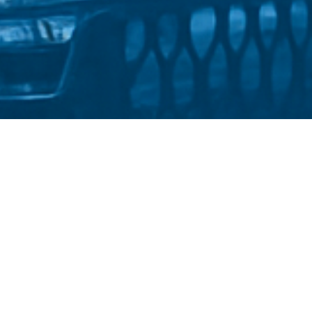
Стати студентом
Політика конфіденційності
ржавний університет імені Михайла Драгоманова
::
Факультет і