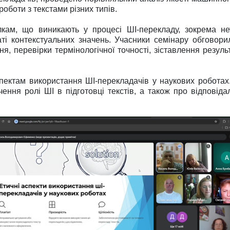
роботи з текстами різних типів.
ам, що виникають у процесі ШІ-перекладу, зокрема нет
аті контекстуальних значень. Учасники семінару обговори
я, перевірки термінологічної точності, зіставлення результ
ектам використання ШІ-перекладачів у наукових роботах.
чення ролі ШІ в підготовці текстів, а також про відповіда