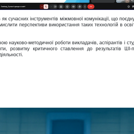
 як сучасних інструментів міжмовної комунікації, що поєд
ислити перспективи використання таких технологій в освіті
ою науково-методичної роботи викладачів, аспірантів і ст
ти, розвитку критичного ставлення до результатів ШІ
діяльності.