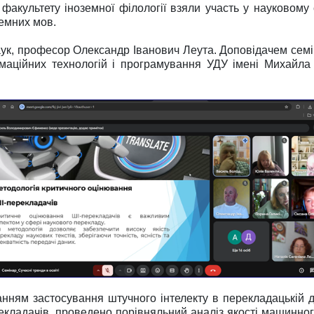
 факультету іноземної філології взяли участь у науковому
емних мов.
аук, професор Олександр Іванович Леута. Доповідачем сем
ормаційних технологій і програмування УДУ імені Михайл
ням застосування штучного інтелекту в перекладацькій дія
кладачів, проведено порівняльний аналіз якості машинного