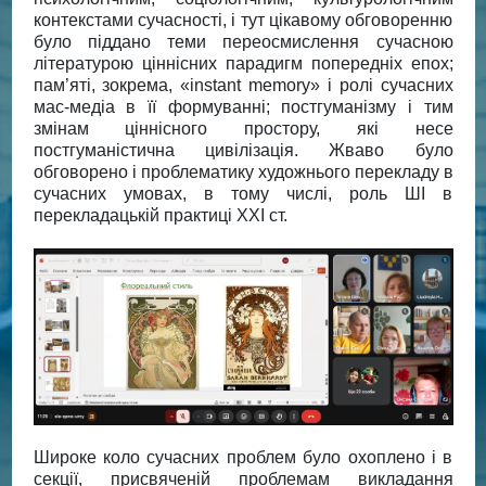
контекстами сучасності, і тут цікавому обговоренню
було піддано теми переосмислення сучасною
літературою ціннісних парадигм попередніх епох;
пам’яті, зокрема, «instant memory» і ролі сучасних
мас-медіа в її формуванні; постгуманізму і тим
змінам ціннісного простору, які несе
постгуманістична цивілізація. Жваво було
обговорено і проблематику художнього перекладу в
сучасних умовах, в тому числі, роль ШІ в
перекладацькій практиці ХХІ ст.
Широке коло сучасних проблем було охоплено і в
секції, присвяченій проблемам викладання