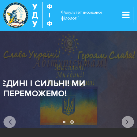
У
Ф
Факультет іноземної
Д
І
філології
У
Ф
АБІТУРІЄНТАМ