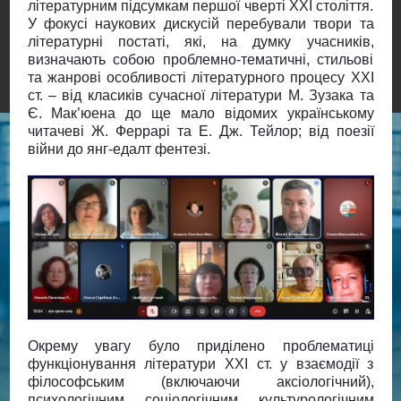
літературним підсумкам першої чверті ХХІ століття.
У фокусі наукових дискусій перебували твори та
літературні постаті, які, на думку учасників,
визначають собою проблемно-тематичні, стильові
та жанрові особливості літературного процесу ХХІ
ст. – від класиків сучасної літератури М. Зузака та
Є. Мак’юена до ще мало відомих українському
читачеві Ж. Феррарі та Е. Дж. Тейлор; від поезії
війни до янг-едалт фентезі.
Окрему увагу було приділено проблематиці
функціонування літератури ХХІ ст. у взаємодії з
філософським (включаючи аксіологічний),
психологічним, соціологічним, культурологічним