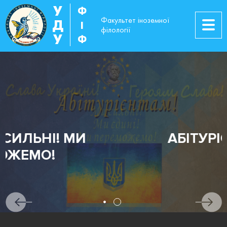
У
Ф
Факультет іноземної
Д
І
філології
У
Ф
АБІТУРІЄНТАМ