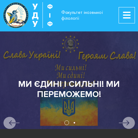
У
Ф
Факультет іноземної
Д
І
філології
У
Ф
МИ ЄДИНІ І СИЛЬНІ! МИ
ПЕРЕМОЖЕМО!